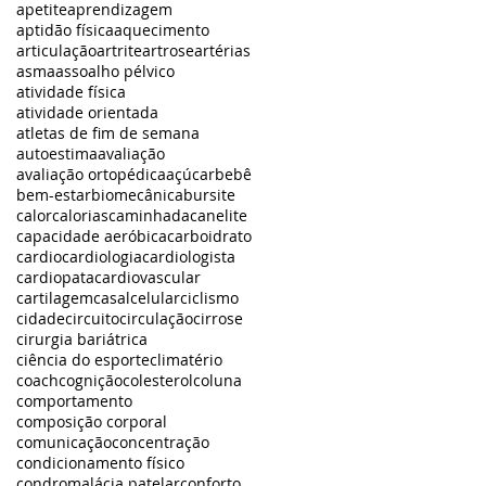
apetite
aprendizagem
aptidão física
aquecimento
articulação
artrite
artrose
artérias
asma
assoalho pélvico
atividade física
atividade orientada
atletas de fim de semana
autoestima
avaliação
avaliação ortopédica
açúcar
bebê
bem-estar
biomecânica
bursite
calor
calorias
caminhada
canelite
capacidade aeróbica
carboidrato
cardio
cardiologia
cardiologista
cardiopata
cardiovascular
cartilagem
casal
celular
ciclismo
cidade
circuito
circulação
cirrose
cirurgia bariátrica
ciência do esporte
climatério
coach
cognição
colesterol
coluna
comportamento
composição corporal
comunicação
concentração
condicionamento físico
condromalácia patelar
conforto