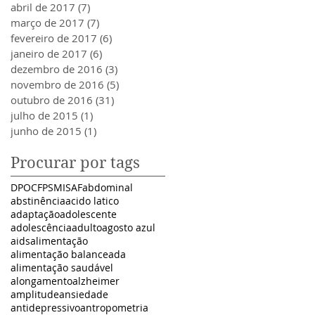
abril de 2017
(7)
7 posts
março de 2017
(7)
7 posts
fevereiro de 2017
(6)
6 posts
janeiro de 2017
(6)
6 posts
dezembro de 2016
(3)
3 posts
novembro de 2016
(5)
5 posts
outubro de 2016
(31)
31 posts
julho de 2015
(1)
1 post
junho de 2015
(1)
1 post
Procurar por tags
DPOC
FPS
MISAF
abdominal
abstinência
acido latico
adaptação
adolescente
adolescência
adulto
agosto azul
aids
alimentação
alimentação balanceada
alimentação saudável
alongamento
alzheimer
amplitude
ansiedade
antidepressivo
antropometria