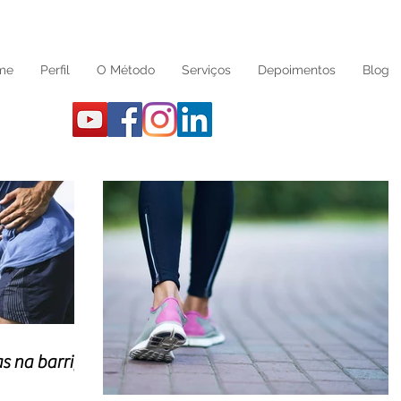
me
Perfil
O Método
Serviços
Depoimentos
Blog
s na barriga