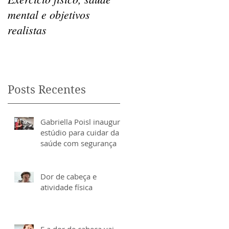
mental e objetivos
miofasciais e os
se
realistas
benefícios para a saúde
Posts Recentes
Gabriella Poisl inaugura
estúdio para cuidar da
saúde com segurança
Dor de cabeça e
atividade física
E a dor de cabeça vai