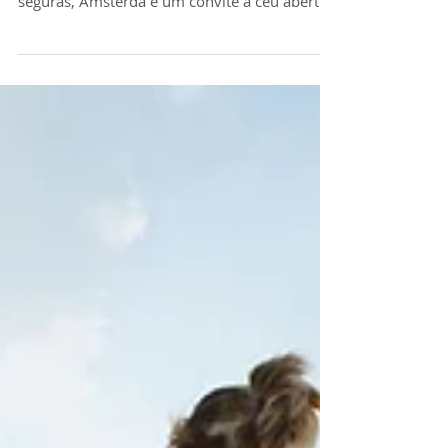
Como os exercícios ajudam no
tratamento de doenças das
articulações
Com 500 quilômetros de ciclovias, parques e
praças por todos os lados e ruas planas e
seguras, Amsterdã é um convite a céu aberto
para a...