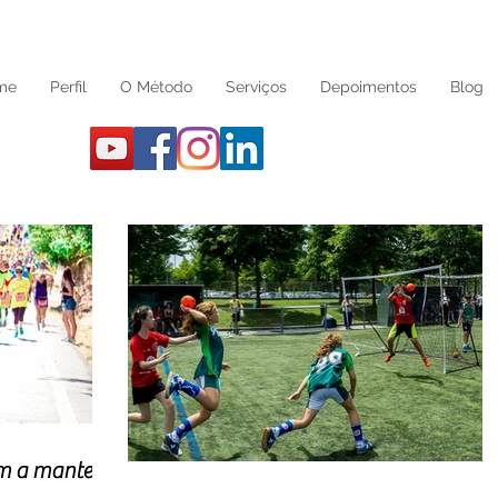
me
Perfil
O Método
Serviços
Depoimentos
Blog
m a manter a