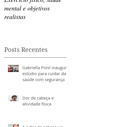
mental e objetivos
miofasciais e os
realistas
benefícios para a saúde
a
Posts Recentes
Gabriella Poisl inaugura
estúdio para cuidar da
saúde com segurança
Dor de cabeça e
atividade física
E a dor de cabeça vai