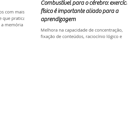
Combustível para o cérebro: exercício
físico é importante aliado para a
os com mais de
e que praticar
aprendizagem
a a memória e...
Melhora na capacidade de concentração,
fixação de conteúdos, raciocínio lógico e
memória são alguns dos benefícios da prátic
regular de...