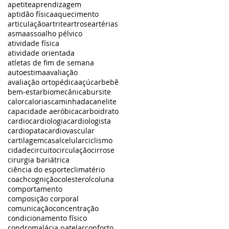
apetite
aprendizagem
aptidão física
aquecimento
articulação
artrite
artrose
artérias
asma
assoalho pélvico
atividade física
atividade orientada
atletas de fim de semana
autoestima
avaliação
avaliação ortopédica
açúcar
bebê
bem-estar
biomecânica
bursite
calor
calorias
caminhada
canelite
capacidade aeróbica
carboidrato
cardio
cardiologia
cardiologista
cardiopata
cardiovascular
cartilagem
casal
celular
ciclismo
cidade
circuito
circulação
cirrose
cirurgia bariátrica
ciência do esporte
climatério
coach
cognição
colesterol
coluna
comportamento
composição corporal
comunicação
concentração
condicionamento físico
condromalácia patelar
conforto