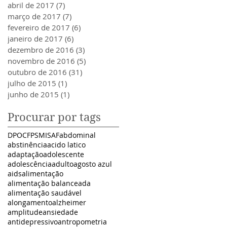
abril de 2017
(7)
7 posts
março de 2017
(7)
7 posts
fevereiro de 2017
(6)
6 posts
janeiro de 2017
(6)
6 posts
dezembro de 2016
(3)
3 posts
novembro de 2016
(5)
5 posts
outubro de 2016
(31)
31 posts
julho de 2015
(1)
1 post
junho de 2015
(1)
1 post
Procurar por tags
DPOC
FPS
MISAF
abdominal
abstinência
acido latico
adaptação
adolescente
adolescência
adulto
agosto azul
aids
alimentação
alimentação balanceada
alimentação saudável
alongamento
alzheimer
amplitude
ansiedade
antidepressivo
antropometria