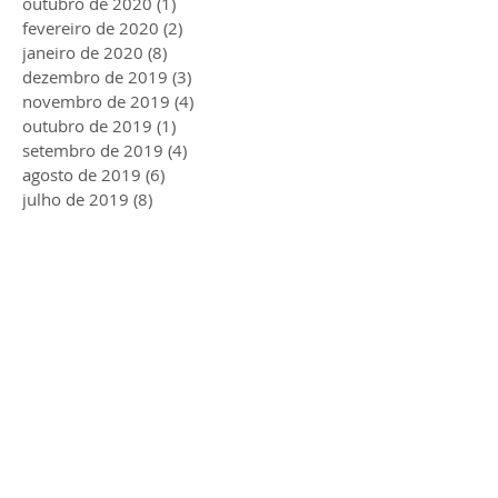
outubro de 2020
(1)
1 post
fevereiro de 2020
(2)
2 posts
janeiro de 2020
(8)
8 posts
dezembro de 2019
(3)
3 posts
novembro de 2019
(4)
4 posts
outubro de 2019
(1)
1 post
setembro de 2019
(4)
4 posts
agosto de 2019
(6)
6 posts
julho de 2019
(8)
8 posts
junho de 2019
(6)
6 posts
maio de 2019
(9)
9 posts
abril de 2019
(9)
9 posts
março de 2019
(6)
6 posts
fevereiro de 2019
(8)
8 posts
janeiro de 2019
(6)
6 posts
dezembro de 2018
(6)
6 posts
novembro de 2018
(7)
7 posts
outubro de 2018
(8)
8 posts
setembro de 2018
(7)
7 posts
agosto de 2018
(9)
9 posts
julho de 2018
(8)
8 posts