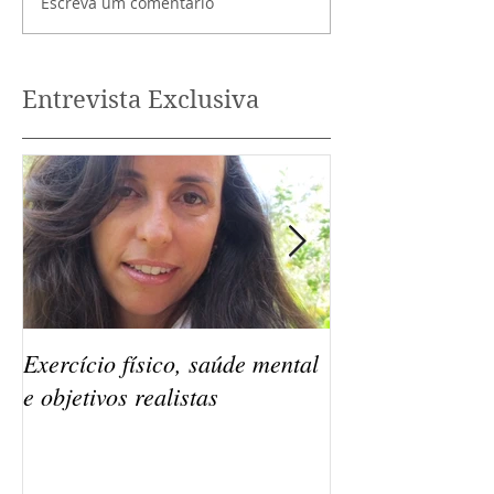
Escreva um comentário
Entrevista Exclusiva
Exercício físico, saúde mental
Os exercícios mi
e objetivos realistas
benefícios para