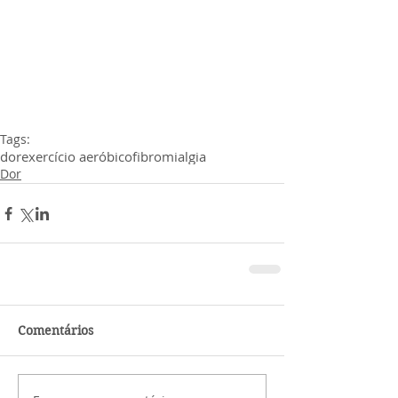
Tags:
dor
exercício aeróbico
fibromialgia
Dor
Comentários